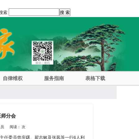
搜索
自律维权
服务指南
表格下载
医师分会
理员
阅读：
次
副主任委员曾庆曙、翟志敏及张凤等一行6人利