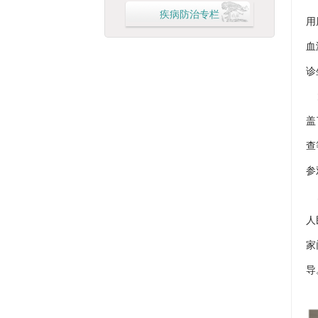
疾病防治专栏
用
血
诊
太
盖
查
参
为
人
家
导